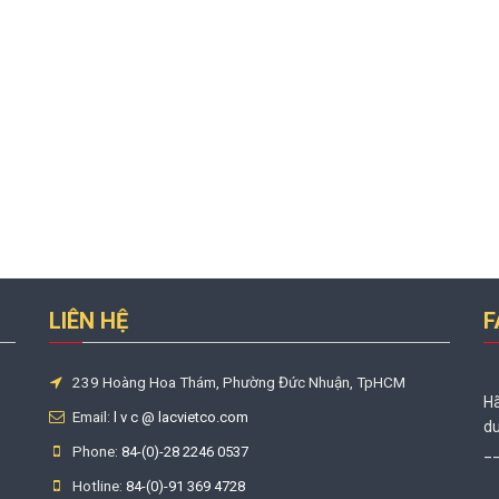
LIÊN HỆ
F
239 Hoàng Hoa Thám, Phường Đức Nhuận, TpHCM
Hã
Email:
l v c @ lacvietco.com
du
Phone:
_
84-(0)-28 2246 0537
Hotline:
84-(0)-91 369 4728