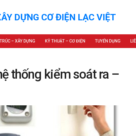
ÂY DỰNG CƠ ĐIỆN LẠC VIỆT
 TRÚC – XÂY DỰNG
KỸ THUẬT – CƠ ĐIỆN
TUYỂN DỤNG
LI
hệ thống kiểm soát ra –