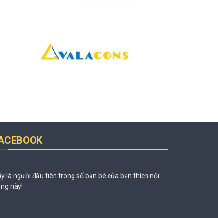
ACEBOOK
y là người đầu tiên trong số bạn bè của bạn thích nội
ng này!
___________________________________________